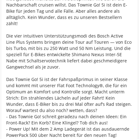
Nachbarschaft cruisen willst. Das Townie Go! 5i ist dein E-
Bike für jeden Tag und alle Fälle. Aber alles andere als
alltäglich. Kein Wunder, dass es zu unseren Bestsellern
zählt!
Die vier intuitiven Unterstützungsmodi des Bosch Active
Line Plus Systems bringen deine Tour auf Touren — von Eco
bis Turbo, mit bis zu 250 Watt und 50 Nm Leistung. Und die
speziell für E-Bikes entwickelte Shimano Nexus Inter-5E
Nabe mit Schaltservotechnik liefert dabei geschmeidigere
Gangwechsel als je zuvor.
Das Townie Go! 5i ist der Fahrspaßprimus in seiner Klasse
und kommt mit unserer Flat Foot Technology®, die für ein
Optimum an Komfort und Kontrolle sorgt. Macht unterm
Strich: Ein strahlendes Lächeln auf jeder Fahrt! Kein
Wunder, dass E-Biker bis zu drei Mal öfter auf‘s Rad steigen.
Worauf wartest du also noch? wetten, dass?
- Das Townie Go! schreit geradezu nach deinen Ideen: Ein
Front-Rack? Ein Korb? Eine Klingel? Tob dich aus!
- Power Up! Mit dem 2 Amp Ladegerät ist das ausdauernde
PowerPack 500 über Nacht bereit für den neuen Tag!