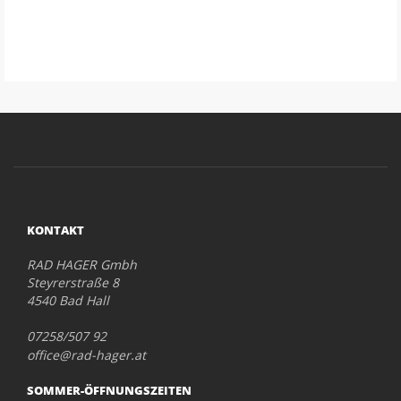
KONTAKT
RAD HAGER Gmbh
Steyrerstraße 8
4540 Bad Hall
07258/507 92
office@rad-hager.at
SOMMER-ÖFFNUNGSZEITEN