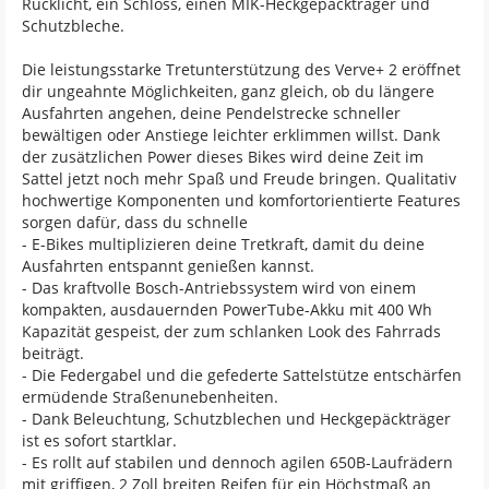
Rücklicht, ein Schloss, einen MIK-Heckgepäckträger und
Schutzbleche.
Die leistungsstarke Tretunterstützung des Verve+ 2 eröffnet
dir ungeahnte Möglichkeiten, ganz gleich, ob du längere
Ausfahrten angehen, deine Pendelstrecke schneller
bewältigen oder Anstiege leichter erklimmen willst. Dank
der zusätzlichen Power dieses Bikes wird deine Zeit im
Sattel jetzt noch mehr Spaß und Freude bringen. Qualitativ
hochwertige Komponenten und komfortorientierte Features
sorgen dafür, dass du schnelle
- E-Bikes multiplizieren deine Tretkraft, damit du deine
Ausfahrten entspannt genießen kannst.
- Das kraftvolle Bosch-Antriebssystem wird von einem
kompakten, ausdauernden PowerTube-Akku mit 400 Wh
Kapazität gespeist, der zum schlanken Look des Fahrrads
beiträgt.
- Die Federgabel und die gefederte Sattelstütze entschärfen
ermüdende Straßenunebenheiten.
- Dank Beleuchtung, Schutzblechen und Heckgepäckträger
ist es sofort startklar.
- Es rollt auf stabilen und dennoch agilen 650B-Laufrädern
mit griffigen, 2 Zoll breiten Reifen für ein Höchstmaß an