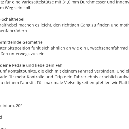
atz für eine Variosattelstütze mit 31,6 mm Durchmesser und innenv
im Weg sein soll.
r-Schalthebel
althebel machen es leicht, den richtigen Gang zu finden und motiv
nenfahrrädern.
vermittelnde Geometrie
ter Sitzposition fühlt sich ähnlich an wie ein Erwachsenenfahrrad
ßen unterwegs zu sein.
 deine Pedale und liebe dein Fah
fünf Kontaktpunkte, die dich mit deinem Fahrrad verbinden. Und o
ade für mehr Kontrolle und Grip dein Fahrerlebnis erheblich aufwe
 deinem Fahrstil. Für maximale Vielseitigkeit empfehlen wir Plat
minium, 20"
ad
ium