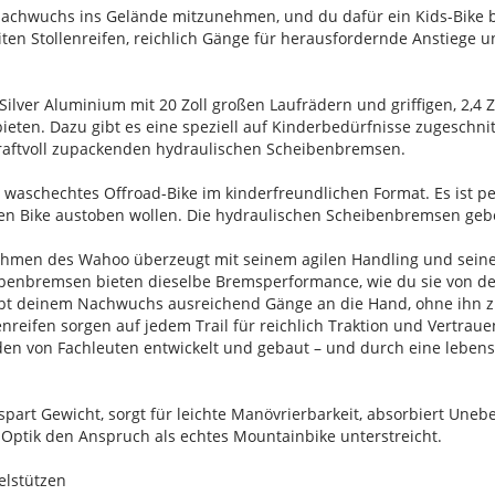
 Nachwuchs ins Gelände mitzunehmen, und du dafür ein Kids-Bike b
iten Stollenreifen, reichlich Gänge für herausfordernde Anstiege 
lver Aluminium mit 20 Zoll großen Laufrädern und griffigen, 2,4 Zo
bieten. Dazu gibt es eine speziell auf Kinderbedürfnisse zugeschni
raftvoll zupackenden hydraulischen Scheibenbremsen.
n waschechtes Offroad-Bike im kinderfreundlichen Format. Es ist per
ten Bike austoben wollen. Die hydraulischen Scheibenbremsen ge
.
ahmen des Wahoo überzeugt mit seinem agilen Handling und seine
ibenbremsen bieten dieselbe Bremsperformance, wie du sie von d
ibt deinem Nachwuchs ausreichend Gänge an die Hand, ohne ihn z
llenreifen sorgen auf jedem Trail für reichlich Traktion und Vertraue
rden von Fachleuten entwickelt und gebaut – und durch eine leben
spart Gewicht, sorgt für leichte Manövrierbarkeit, absorbiert Un
 Optik den Anspruch als echtes Mountainbike unterstreicht.
elstützen