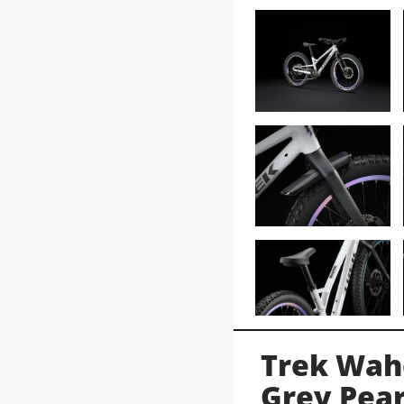
Trek Waho
Grey Pear