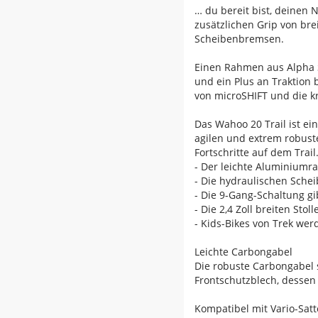
… du bereit bist, deinen
zusätzlichen Grip von bre
Scheibenbremsen.
Einen Rahmen aus Alpha Si
und ein Plus an Traktion 
von microSHIFT und die k
Das Wahoo 20 Trail ist ei
agilen und extrem robus
Fortschritte auf dem Trail
- Der leichte Aluminiumr
- Die hydraulischen Sche
- Die 9-Gang-Schaltung g
- Die 2,4 Zoll breiten Sto
- Kids-Bikes von Trek we
Leichte Carbongabel
Die robuste Carbongabel 
Frontschutzblech, dessen
Kompatibel mit Vario-Satt