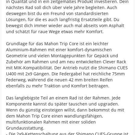
in Qualität und in ein zeitgemäßes Produkt investieren. Dein
nächstes Rad soll dich über viele Jahre begleiten. Auch
deswegen bist du ein Freund von standardisierten
Lösungen, für die es auch langfristig Ersatzteile gibt. Du
bewegst dich immer wieder auch mal abseits vom Asphalt
und schätzt für raue Wege etwas mehr Komfort.
Grundlage für das Mahon Trip Core ist ein leichter
Aluminium-Rahmen mit einer komfort-dynamischen
Geometrie und vielen Montagepunkten für Gepäck und
Zubehör am Rahmen und am neu entwickelten Clever Rack
mit MIK-Kompatibilität. Der Antrieb nutzt die Shimano CUES
U400 mit 2x9 Gängen. Die Federgabel hat reichliche 75mm
Federweg, während die neuen 42 mm breiten Reifen
ebenfalls zu mehr Traktion und Komfort beitragen.
Das langlebigste Teil an einem Rad ist der Rahmen. Jede
Komponente kannst du später tauschen und upgraden.
Wenn du günstig einsteigen willst, dann bekommst du mit
dem Mahon Trip Core einen wandlungsfähigen,
multifunktionalen Rahmen mit einer soliden
Grundausstattung.
- Die 2x9-Kettenschaltung aus der Shimano CUES-Gruppe ist