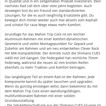
in Qualität und in ein zeitgemäßes Produkt investieren. Dein
nächstes Rad soll dich über viele Jahre begleiten. Auch
deswegen bist du ein Freund von standardisierten
Lösungen, für die es auch langfristig Ersatzteile gibt. Du
bewegst dich immer wieder auch mal abseits vom Asphalt
und schätzt für raue Wege etwas mehr Komfort.
Grundlage für das Mahon Trip Core ist ein leichter
Aluminium-Rahmen mit einer komfort-dynamischen
Geometrie und vielen Montagepunkten für Gepäck und
Zubehör am Rahmen und am neu entwickelten Clever Rack
mit MIK-Kompatibilität. Der Antrieb nutzt die Shimano CUES
U400 mit 2x9 Gängen. Die Federgabel hat reichliche 75mm
Federweg, während die neuen 42 mm breiten Reifen
ebenfalls zu mehr Traktion und Komfort beitragen.
Das langlebigste Teil an einem Rad ist der Rahmen. Jede
Komponente kannst du später tauschen und upgraden.
Wenn du günstig einsteigen willst, dann bekommst du mit
dem Mahon Trip Core einen wandlungsfähigen,
multifunktionalen Rahmen mit einer soliden
Grundausstattung.
- Die 2x9-Kettenschaltung aus der Shimano CUES-Gruppe ist