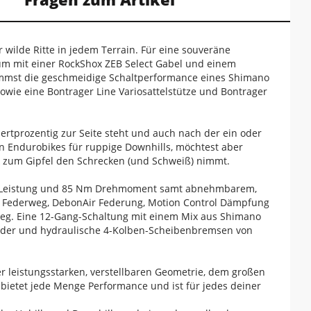
 wilde Ritte in jedem Terrain. Für eine souveräne
um mit einer RockShox ZEB Select Gabel und einem
ommst die geschmeidige Schaltperformance eines Shimano
wie eine Bontrager Line Variosattelstütze und Bontrager
ertprozentig zur Seite steht und auch nach der ein oder
n Endurobikes für ruppige Downhills, möchtest aber
ck zum Gipfel den Schrecken (und Schweiß) nimmt.
W Leistung und 85 Nm Drehmoment samt abnehmbarem,
mm Federweg, DebonAir Federung, Motion Control Dämpfung
eg. Eine 12-Gang-Schaltung mit einem Mix aus Shimano
räder und hydraulische 4-Kolben-Scheibenbremsen von
er leistungsstarken, verstellbaren Geometrie, dem großen
 bietet jede Menge Performance und ist für jedes deiner