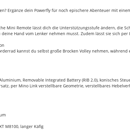
hren? Ergänze dein Powerfly für noch epischere Abenteuer mit ein
he Mini Remote lässt dich die Unterstützungsstufe ändern, die Sc
u deine Hand vom Lenker nehmen musst. Zudem lässt sie sich per 
ion
orderrad kannst du selbst große Brocken Volley nehmen, während ei
luminium, Removable Integrated Battery (RIB 2.0), konisches Steue
rsatz, per Mino Link verstellbare Geometrie, verstellbares Hebelve
ium
T M8100, langer Käfig