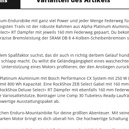
nium-Endurobike mit ganz viel Power und jeder Menge Federweg für
igsten Trails ist der robuste Rahmen aus Alpha Platinum Alumini
elect+ RT Dämpfer mit jeweils 160 mm Federweg gepaart. Du bek
präzise Bremsleistung der SRAM DB 8 4-Kolben-Scheibenbremsen so
em Spaßfaktor suchst, das dir auch in richtig derbem Geläuf hund
 schlapp macht. Du willst die Geländegängigkeit eines waschechte
en Unterstützung eines Motors profitieren, der den Anstiegen zurü
 Platinum Aluminium mit Bosch Performance CX System mit 250 
u mit 800 Wh Kapazität. Eine RockShox ZEB Select Gabel mit 160 
RockShox Deluxe Select+ RT Dämpfer mit ebenfalls 160 mm Federw
 Variosattelstütze, Bontrager Line Comp 30 Tubeless-Ready-Lauf
wertige Ausstattungspaket ab.
rischen Enduro-Mountainbike für deine größten Abenteuer. Mit sein
rken Motor bringt es dich überall hin. Die hochwertige Schaltung