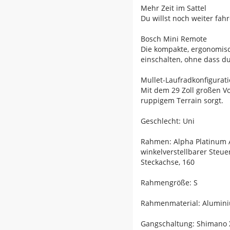
Mehr Zeit im Sattel
Du willst noch weiter fa
Bosch Mini Remote
Die kompakte, ergonomisc
einschalten, ohne dass d
Mullet-Laufradkonfigurat
Mit dem 29 Zoll großen V
ruppigem Terrain sorgt.
Geschlecht: Uni
Rahmen: Alpha Platinum A
winkelverstellbarer Steue
Steckachse, 160
Rahmengröße: S
Rahmenmaterial: Alumin
Gangschaltung: Shimano X