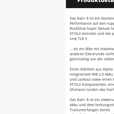
Das Rail+ 8 ist ein Alumi
Performance auf den rupp
RockShox Super Deluxe S
XT/SLX Antriebs und die 
Line TLR 3
… du ein Bike mit maximal
anderen Extrarunde nicht
gleichzeitig von der voll
Einen Rahmen aus Alpha
integriertem RIB 2.0 Akk
und Lockout sowie einen 
XT/SLX Komponenten, eine
Shimano runden das hoch
Das Rail+ 8 ist ein elekt
Akku und dem leistungssta
Trailunterfangen bereit.