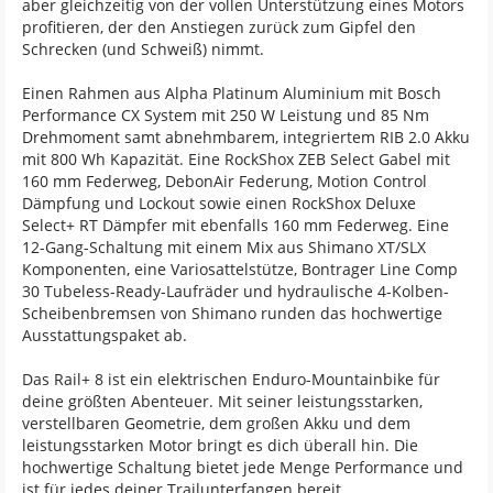
aber gleichzeitig von der vollen Unterstützung eines Motors
profitieren, der den Anstiegen zurück zum Gipfel den
Schrecken (und Schweiß) nimmt.
Einen Rahmen aus Alpha Platinum Aluminium mit Bosch
Performance CX System mit 250 W Leistung und 85 Nm
Drehmoment samt abnehmbarem, integriertem RIB 2.0 Akku
mit 800 Wh Kapazität. Eine RockShox ZEB Select Gabel mit
160 mm Federweg, DebonAir Federung, Motion Control
Dämpfung und Lockout sowie einen RockShox Deluxe
Select+ RT Dämpfer mit ebenfalls 160 mm Federweg. Eine
12-Gang-Schaltung mit einem Mix aus Shimano XT/SLX
Komponenten, eine Variosattelstütze, Bontrager Line Comp
30 Tubeless-Ready-Laufräder und hydraulische 4-Kolben-
Scheibenbremsen von Shimano runden das hochwertige
Ausstattungspaket ab.
Das Rail+ 8 ist ein elektrischen Enduro-Mountainbike für
deine größten Abenteuer. Mit seiner leistungsstarken,
verstellbaren Geometrie, dem großen Akku und dem
leistungsstarken Motor bringt es dich überall hin. Die
hochwertige Schaltung bietet jede Menge Performance und
ist für jedes deiner Trailunterfangen bereit.